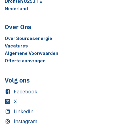
Dronten 8253 TE
Nederland
Over Ons
Over Sourc
esenergie
Vacatures
Algemene Voorwaarden
Offerte aanvragen
Volg ons
Facebook
X
LinkedIn
Instagram